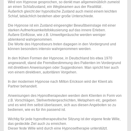
Wird von Hypnose gesprochen, so denkt man allgemeinüblich zumeist
an einen Schlafzustand, ein
Wegbeamen
aus der Realitität .
Äußerlich gleicht der hypnotische Zustand auch meist einem leichten
Schlaf, tatsächlich bestehen aber große Unterschiede.
Die Hypnose ist ein Zustand eingeengter Bewußtseinslage mit einer
starken Aufmerksamkeitsfokkusierung auf das innere Erleben.
Äußere Einflüsse, wie z.B. Umweltgeräusche werden weniger
ablenkend wahrgenommen.
Die Worte des Hypnotiseurs treten dagegen in den Vordergrund und
können besonders intensiv wahrgenommen werden.
In den frühen Formen der Hypnose, in Deutschland bis etwa 1970
angewandt, stand die Fremdbestimmung des Patienten im Vordergrund
mit direktiven Anweisungen oder Suggestionen. Man spricht hier auch
von einem direktiven, autoritären Vorgehen.
In der modernen Hypnose nach Milton Erickson wird der Klient als
Partner behandelt.
Anweisungen des Hypnotherapeuten werden dem Klienten in Form von
z.B. Vorschlägen, Stellvertretergeschichten, Metaphern etc, gegeben
und es wird ihm selbst überlassen, sich aus diesen Angeboten so zu
bedienen, wie es für ihn passend ist.
Wichtig für jede hypnotherapeutische Sitzung ist der eigene feste Wille,
das gesteckte Ziel auch zu erreichen.
Dieser feste Wille wird durch eine Hypnosetherapie unterstützt.