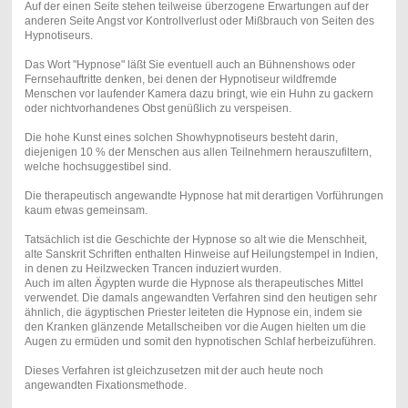
Auf der einen Seite stehen teilweise überzogene Erwartungen auf der
anderen Seite Angst vor Kontrollverlust oder Mißbrauch von Seiten des
Hypnotiseurs.
Das Wort "Hypnose" läßt Sie eventuell auch an Bühnenshows oder
Fernsehauftritte denken, bei denen der Hypnotiseur wildfremde
Menschen vor laufender Kamera dazu bringt, wie ein Huhn zu gackern
oder nichtvorhandenes Obst genüßlich zu verspeisen.
Die hohe Kunst eines solchen Showhypnotiseurs besteht darin,
diejenigen 10 % der Menschen aus allen Teilnehmern herauszufiltern,
welche hochsuggestibel sind.
Die therapeutisch angewandte Hypnose hat mit derartigen Vorführungen
kaum etwas gemeinsam.
Tatsächlich ist die Geschichte der Hypnose so alt wie die Menschheit,
alte Sanskrit Schriften enthalten Hinweise auf Heilungstempel in Indien,
in denen zu Heilzwecken Trancen induziert wurden.
Auch im alten Ägypten wurde die Hypnose als therapeutisches Mittel
verwendet. Die damals angewandten Verfahren sind den heutigen sehr
ähnlich, die ägyptischen Priester leiteten die Hypnose ein, indem sie
den Kranken glänzende Metallscheiben vor die Augen hielten um die
Augen zu ermüden und somit den hypnotischen Schlaf herbeizuführen.
Dieses Verfahren ist gleichzusetzen mit der auch heute noch
angewandten Fixationsmethode.