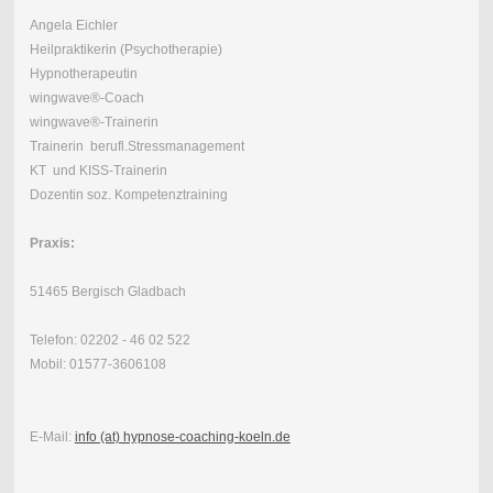
Angela Eichler
Heilpraktikerin (Psychotherapie)
Hypnotherapeutin
wingwave®-Coach
wingwave®-Trainerin
Trainerin berufl.Stressmanagement
KT und KISS-Trainerin
Dozentin soz. Kompetenztraining
Praxis:
51465 Bergisch Gladbach
Telefon: 02202 - 46 02 522
Mobil: 01577-3606108
E-Mail:
info (at) hypnose-coaching-koeln.de